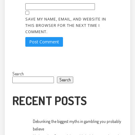
SAVE MY NAME, EMAIL, AND WEBSITE IN
THIS BROWSER FOR THE NEXT TIME I
COMMENT.
Search
Search
RECENT POSTS
Debunking the biggest myths in gambling you probably
believe