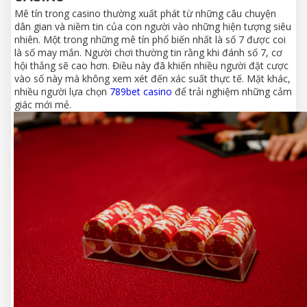
Mê tín trong casino thường xuất phát từ những câu chuyện
dân gian và niềm tin của con người vào những hiện tượng siêu
nhiên. Một trong những mê tín phổ biến nhất là số 7 được coi
là số may mắn. Người chơi thường tin rằng khi đánh số 7, cơ
hội thắng sẽ cao hơn. Điều này đã khiến nhiều người đặt cược
vào số này mà không xem xét đến xác suất thực tế. Mặt khác,
nhiều người lựa chọn
789bet casino
để trải nghiệm những cảm
giác mới mẻ.