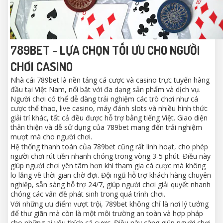
789BET - LỰA CHỌN TỐI ƯU CHO NGƯỜI
CHƠI CASINO
Nhà cái 789bet là nền tảng cá cược và casino trực tuyến hàng
đầu tại Việt Nam, nổi bật với đa dạng sản phẩm và dịch vụ.
Người chơi có thể dễ dàng trải nghiệm các trò chơi như cá
cược thể thao, live casino, máy đánh slots và nhiều hình thức
giải trí khác, tất cả đều được hỗ trợ bằng tiếng Việt. Giao diện
thân thiện và dễ sử dụng của 789bet mang đến trải nghiệm
mượt mà cho người chơi.
Hệ thống thanh toán của 789bet cũng rất linh hoạt, cho phép
người chơi rút tiền nhanh chóng trong vòng 3-5 phút. Điều này
giúp người chơi yên tâm hơn khi tham gia cá cược mà không
lo lắng về thời gian chờ đợi. Đội ngũ hỗ trợ khách hàng chuyên
nghiệp, sẵn sàng hỗ trợ 24/7, giúp người chơi giải quyết nhanh
chóng các vấn đề phát sinh trong quá trình chơi.
Với những ưu điểm vượt trội, 789bet không chỉ là nơi lý tưởng
để thư giãn mà còn là một môi trường an toàn và hợp pháp
cho những ai yêu thích cá cược. Điều này càng giúp người chơi