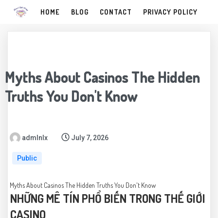
HOME
BLOG
CONTACT
PRIVACY POLICY
Myths About Casinos The Hidden
Truths You Don't Know
admlnlx
July 7, 2026
Public
Myths About Casinos The Hidden Truths You Don't Know
NHỮNG MÊ TÍN PHỔ BIẾN TRONG THẾ GIỚI
CASINO