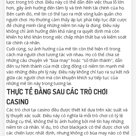
lược trong trò chơi. Điều này có thể dẫn đến việc thua lỗ lớn
hơn, gây ảnh hưởng đến tâm lý và tình hình tài chính của họ.
Bên cạnh đó, mê tín có thể tạo ra một vòng luẩn quẩn cho
người chơi. Họ thường cảm thấy áp lực phải tiếp tục đặt cược
để chứng minh rằng những niềm tin này là đúng. Điều này
không chỉ ảnh hưởng đến khả năng ra quyết định mà còn
khiến họ khó khăn trong việc chấp nhận thất bại và kiểm soát
tài chính cá nhân.
Cuối cùng, sự ảnh hưởng của mê tín còn thể hiện rõ trong
cách mà người chơi tương tác với nhau. Họ có thể chia sẻ
những câu chuyện về "bùa may" hoặc "số thần thánh", dẫn
đến sự hình thành của một cộng đồng có niềm tin mạnh mẽ
vào những điều phi lý này. Điều này không chỉ tạo ra sự kết nối
giữa các người chơi mà còn khuyến khích sự tiếp tục của
những mê tín này trong tương lai.
THỰC TẾ ĐẰNG SAU CÁC TRÒ CHƠI
CASINO
Các trò chơi tại casino đều được thiết kế dựa trên xác suất và
lý thuyết xác suất. Điều này có nghĩa là mỗi trò chơi có tỷ lệ
thắng cụ thể, không thể bị ảnh hưởng bởi mê tín hay những
niềm tin cá nhân. Ví dụ, trò chơi blackjack có thể được chơi với
các chiến lược nhất định, nhưng không có bùa may nào có thể