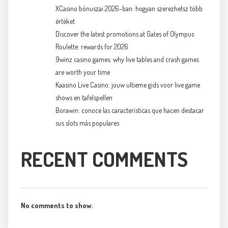
XCasino bónuszai 2026-ban: hogyan szerezhetsz több
értéket
Discover the latest promotions at Gates of Olympus
Roulette: rewards for 2026
9winz casino games: why live tables and crash games
are worth your time
Kaasino Live Casino: jouw ultieme gids voor live game
shows en tafelspellen
Borawin: conoce las características que hacen destacar
sus slots más populares
RECENT COMMENTS
No comments to show.