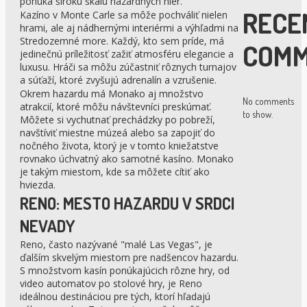
ponúka širokú škálu hazardných hier.
RECE
Kazíno v Monte Carle sa môže pochváliť nielen
hrami, ale aj nádhernými interiérmi a výhľadmi na
Stredozemné more. Každý, kto sem príde, má
COMM
jedinečnú príležitosť zažiť atmosféru elegancie a
luxusu. Hráči sa môžu zúčastniť rôznych turnajov
a súťaží, ktoré zvyšujú adrenalín a vzrušenie.
Okrem hazardu má Monako aj množstvo
No comments
atrakcií, ktoré môžu návštevníci preskúmať.
to show.
Môžete si vychutnať prechádzky po pobreží,
navštíviť miestne múzeá alebo sa zapojiť do
nočného života, ktorý je v tomto kniežatstve
rovnako úchvatný ako samotné kasíno. Monako
je takým miestom, kde sa môžete cítiť ako
hviezda.
RENO: MESTO HAZARDU V SRDCI
NEVADY
Reno, často nazývané "malé Las Vegas", je
ďalším skvelým miestom pre nadšencov hazardu.
S množstvom kasín ponúkajúcich rôzne hry, od
video automatov po stolové hry, je Reno
ideálnou destináciou pre tých, ktorí hľadajú