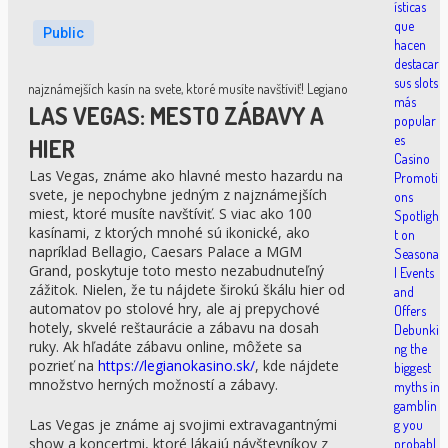
ísticas
que
Public
hacen
destacar
sus slots
najznámejších kasín na svete, ktoré musíte navštíviť! Legiano
más
LAS VEGAS: MESTO ZÁBAVY A
popular
es
HIER
Casino
Las Vegas, známe ako hlavné mesto hazardu na
Promoti
svete, je nepochybne jedným z najznámejších
ons
miest, ktoré musíte navštíviť. S viac ako 100
Spotligh
kasínami, z ktorých mnohé sú ikonické, ako
t on
napríklad Bellagio, Caesars Palace a MGM
Seasona
Grand, poskytuje toto mesto nezabudnuteľný
l Events
zážitok. Nielen, že tu nájdete širokú škálu hier od
and
automatov po stolové hry, ale aj prepychové
Offers
hotely, skvelé reštaurácie a zábavu na dosah
Debunki
ruky. Ak hľadáte zábavu online, môžete sa
ng the
pozrieť na
https://legianokasino.sk/
, kde nájdete
biggest
množstvo herných možností a zábavy.
myths in
gamblin
Las Vegas je známe aj svojimi extravagantnými
g you
show a koncertmi, ktoré lákajú návštevníkov z
probabl