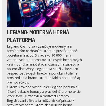
LEGIANO: MODERNÁ HERNÁ
PLATFORMA
Legiano Casino sa vyznačuje moderným a
prehľadným rozhraním, ktoré je prispôsobené
potrebám hráčov. S viac ako 10 000 hrami,
vrátane video automatov, stolových hier a živých
kasín, ponúka množstvo možností na zábavu a
potenciálne výhry. Legiano sa snaží zabezpečiť
bezpečnosť svojich hráčov a ponúka intuitívne
prostredie na hranie, ktoré je ľahko dostupné aj
pre nováčikov.
Okrem širokého výberu hier Legiano ponúka aj
lákavé uvítacie bonusy a pravidelné promo akcie,
ktoré zvyšujú zábavu a motiváciu hráčov.
Registrovaní užívatelia môžu získať prístup k
rôznym výhodám, ktoré zlepšujú ich herný