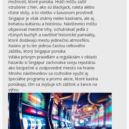
možností, ktoré ponúka. Hráči môžu zažiť
vzrušenie z hier, ako sú blackjack, ruleta alebo
rôzne sloty, a to všetko v luxusnom prostredí.
Singapur je však známy nielen kasínami, ale aj
bohatou kultúrou a históriou. Návštevníci môžu
objavovať miestne trhy, ochutnávať jedlá z
rôznych kuchýň a navštíviť historické pamiatky,
ktoré dodávajú mestu jedinečnú atmosféru.
Kasíno je tu len jednou časťou celkového
zážitku, ktorý Singapur ponúka.
Vďaka prísnym pravidlám a reguláciám v oblasti
hazardu si Singapur zachováva svoju reputáciu
ako bezpečné a zodpovedné miesto na hranie.
Mnoho návštevníkov sa rozhodne využiť aj
špeciálne programy a promo akcie, ktoré kasína
ponúkajú, čím sa zvyšuje ich zážitok a šance na
výhru.