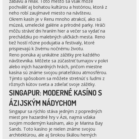
zábavu a relax. Toto mesto sa však môže
pochváliť aj bohatou kultúrou a históriou, ktorá z
neho robí zaujímavé miesto na návštevu.
Okrem kasín je v Renu mnoho atrakcií, ako sú
múzeá, umelecké galérie a prírodné parky. Hráči
môžu stráviť dni hraním hier a večer sa vydať na
prechádzku po malebných uličkách mesta. Reno
tiež hostí rôzne podujatia a festivaly, ktoré
prispievajú k živému nočnému životu.
Reno ponúka aj unikátne zážitky pre každého
návštevníka. Môžete sa zúčastniť turnajov v pokri
alebo iných hazardných hrách, pričom miestne
kasína sú známe svojou priateľskou atmosférou.
Týmto spôsobom sa môžete stretnúť s ľuďmi z
rôznych kútov sveta a zdieľať svoje zážitky.
SINGAPUR: MODERNÉ KASÍNO S
ÁZIJSKÝM NÁDYCHOM
Singapur sa rýchlo stáva jedným z popredných
miest pre hazardné hry v Ázii, najmä vďaka
svojim moderným kasínam, ako je Marina Bay
Sands. Toto kasíno je nielen známe svojou
architektúrou, ale aj širokou škálou herných