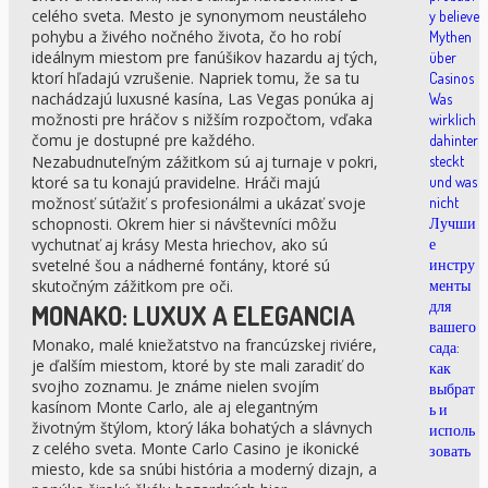
celého sveta. Mesto je synonymom neustáleho
y believe
pohybu a živého nočného života, čo ho robí
Mythen
ideálnym miestom pre fanúšikov hazardu aj tých,
über
ktorí hľadajú vzrušenie. Napriek tomu, že sa tu
Casinos
nachádzajú luxusné kasína, Las Vegas ponúka aj
Was
možnosti pre hráčov s nižším rozpočtom, vďaka
wirklich
čomu je dostupné pre každého.
dahinter
Nezabudnuteľným zážitkom sú aj turnaje v pokri,
steckt
ktoré sa tu konajú pravidelne. Hráči majú
und was
možnosť súťažiť s profesionálmi a ukázať svoje
nicht
schopnosti. Okrem hier si návštevníci môžu
Лучши
vychutnať aj krásy Mesta hriechov, ako sú
е
svetelné šou a nádherné fontány, ktoré sú
инстру
skutočným zážitkom pre oči.
менты
для
MONAKO: LUXUX A ELEGANCIA
вашего
Monako, malé kniežatstvo na francúzskej riviére,
сада:
je ďalším miestom, ktoré by ste mali zaradiť do
как
svojho zoznamu. Je známe nielen svojím
выбрат
kasínom Monte Carlo, ale aj elegantným
ь и
životným štýlom, ktorý láka bohatých a slávnych
исполь
z celého sveta. Monte Carlo Casino je ikonické
зовать
miesto, kde sa snúbi história a moderný dizajn, a