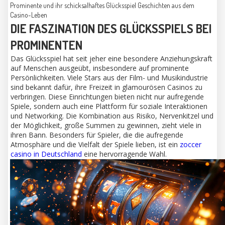
Prominente und ihr schicksalhaftes Glücksspiel Geschichten aus dem
Casino-Leben
DIE FASZINATION DES GLÜCKSSPIELS BEI
PROMINENTEN
Das Glücksspiel hat seit jeher eine besondere Anziehungskraft
auf Menschen ausgeübt, insbesondere auf prominente
Persönlichkeiten. Viele Stars aus der Film- und Musikindustrie
sind bekannt dafür, ihre Freizeit in glamourösen Casinos zu
verbringen. Diese Einrichtungen bieten nicht nur aufregende
Spiele, sondern auch eine Plattform für soziale Interaktionen
und Networking. Die Kombination aus Risiko, Nervenkitzel und
der Möglichkeit, große Summen zu gewinnen, zieht viele in
ihren Bann. Besonders für Spieler, die die aufregende
Atmosphäre und die Vielfalt der Spiele lieben, ist ein
zoccer
casino in Deutschland
eine hervorragende Wahl.