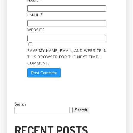
NAME
*
EMAIL
*
WEBSITE
SAVE MY NAME, EMAIL, AND WEBSITE IN
THIS BROWSER FOR THE NEXT TIME I
COMMENT.
Search
Search
RECENT POSTS