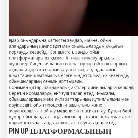
Құмар ойындарына қатысты заңдар, көбіне, ойын
алаңдарының қауіпсіздігі мен ойыншылардың құқығын
қорғауды көздейді. Сондықтан, заңды ойын
платформалары өз қызметін лицензиялау арқылы
жүргізеді. Лицензияланған операторлар ойыншылардың
ақшалай қаражаттарын қауіпсіз сақтап, адал ойын
шарттарын қамтамасыз етуге міндетті. Бұл, өз кезегінде,
ойыншылардың сенімін арттырады.
Сонымен қатар, заңнамалық актілер ойыншыларға кепілдік
беретін нормаларды енгізуді талап етеді. Мысалы,
ойыншылардың жеке ақпараттарының құпиялылығы мен
қауіпсіздігі, ойын процесінің ашықтығы және
жауапкершілікті ойнау мәдениетін насихаттау. Бұның бәрі
құмар ойындардың заңдылығын арттырып, қоғамдағы оң
қарым-қатынастарды қалыптастыруға ықпал етеді.
PIN UP ПЛАТФОРМАСЫНЫҢ