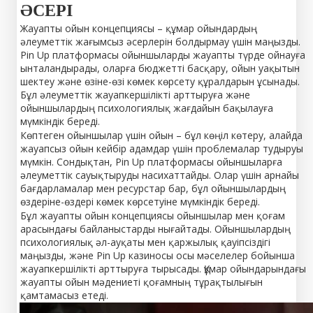
ӘСЕРІ
Жауапты ойын концепциясы – құмар ойындардың
әлеуметтік жағымсыз әсерлерін болдырмау үшін маңызды.
Pin Up платформасы ойыншыларды жауапты түрде ойнауға
ынталандырады, оларға бюджетті басқару, ойын уақытын
шектеу және өзіне-өзі көмек көрсету құралдарын ұсынады.
Бұл әлеуметтік жауапкершілікті арттыруға және
ойыншылардың психологиялық жағдайын бақылауға
мүмкіндік береді.
Көптеген ойыншылар үшін ойын – бұл көңіл көтеру, алайда
жауапсыз ойын кейбір адамдар үшін проблемалар тудыруы
мүмкін. Сондықтан, Pin Up платформасы ойыншыларға
әлеуметтік сауықтыруды насихаттайды. Олар үшін арнайы
бағдарламалар мен ресурстар бар, бұл ойыншылардың
өздеріне-өздері көмек көрсетуіне мүмкіндік береді.
Бұл жауапты ойын концепциясы ойыншылар мен қоғам
арасындағы байланыстарды нығайтады. Ойыншылардың
психологиялық әл-ауқаты мен қаржылық қауіпсіздігі
маңызды, және Pin Up казиносы осы мәселелер бойынша
жауапкершілікті арттыруға тырысады. Құмар ойындарындағы
жауапты ойын мәдениеті қоғамның тұрақтылығын
қамтамасыз етеді.