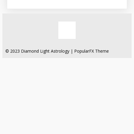
© 2023 Diamond Light Astrology |
PopularFX Theme