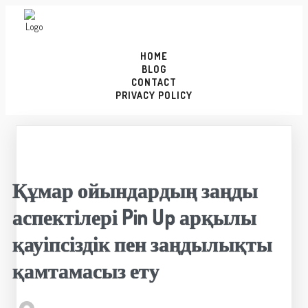
HOME
BLOG
CONTACT
PRIVACY POLICY
Құмар ойындардың заңды
аспектілері Pin Up арқылы
қауіпсіздік пен заңдылықты
қамтамасыз ету