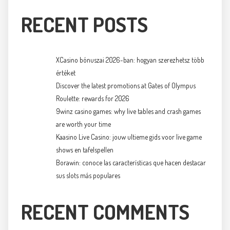
RECENT POSTS
XCasino bónuszai 2026-ban: hogyan szerezhetsz több
értéket
Discover the latest promotions at Gates of Olympus
Roulette: rewards for 2026
9winz casino games: why live tables and crash games
are worth your time
Kaasino Live Casino: jouw ultieme gids voor live game
shows en tafelspellen
Borawin: conoce las características que hacen destacar
sus slots más populares
RECENT COMMENTS