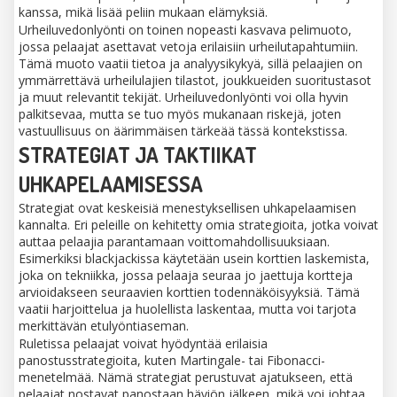
kanssa, mikä lisää peliin mukaan elämyksiä.
Urheiluvedonlyönti on toinen nopeasti kasvava pelimuoto,
jossa pelaajat asettavat vetoja erilaisiin urheilutapahtumiin.
Tämä muoto vaatii tietoa ja analyysikykyä, sillä pelaajien on
ymmärrettävä urheilulajien tilastot, joukkueiden suoritustasot
ja muut relevantit tekijät. Urheiluvedonlyönti voi olla hyvin
palkitsevaa, mutta se tuo myös mukanaan riskejä, joten
vastuullisuus on äärimmäisen tärkeää tässä kontekstissa.
STRATEGIAT JA TAKTIIKAT
UHKAPELAAMISESSA
Strategiat ovat keskeisiä menestyksellisen uhkapelaamisen
kannalta. Eri peleille on kehitetty omia strategioita, jotka voivat
auttaa pelaajia parantamaan voittomahdollisuuksiaan.
Esimerkiksi blackjackissa käytetään usein korttien laskemista,
joka on tekniikka, jossa pelaaja seuraa jo jaettuja kortteja
arvioidakseen seuraavien korttien todennäköisyyksiä. Tämä
vaatii harjoittelua ja huolellista laskentaa, mutta voi tarjota
merkittävän etulyöntiaseman.
Ruletissa pelaajat voivat hyödyntää erilaisia
panostusstrategioita, kuten Martingale- tai Fibonacci-
menetelmää. Nämä strategiat perustuvat ajatukseen, että
pelaajat nostavat panostaan häviön jälkeen, mikä voi johtaa