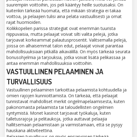
suurempiin voittoihin, jos peli kääntyy heille suotuisaksi. On
kuitenkin tärkeää huomata, että mikään strategia ei takaa
voittoa, ja pelaajien tulisi aina pelata vastuullisesti ja omat
rajat huomioiden.
Kolikkopelien parissa strategiat ovat enemmän tuurista
riippuvaisia, mutta pelaajat voivat silti valita pelejä, jotka
tarjoavat korkeammat palautusprosentit. Valitsemalla pelejä,
joissa on alhaisemmat talon edut, pelaajat voivat parantaa
mahdollisuuksiaan pitkällä aikavälillä. On myös tärkeää seurata
bonusohjelmia ja tarjouksia, jotka voivat lisätä pelikassaa ja
antaa enemmän mahdollisuuksia voittoihin.
VASTUULLINEN PELAAMINEN JA
TURVALLISUUS
Vastuullinen pelaaminen tarkoittaa pelaamista kohtuudella ja
omien rajojen kunnioittamista. On tärkeää, että pelaajat
tunnistavat mahdolliset merkit ongelmapelaamisesta, kuten
pakonomaista pelaamista tai taloudellisten ongelmien
syntymistä. Monet kasinot tarjoavat työkaluja, kuten
talletusrajoja ja pelitaukoja, jotka auttavat pelaajia
hallitsemaan pelaamistaan ja varmistamaan, että se pysyy
hauskana aktiviteettina.
Pelaajien turvallisuus on myös ensiarvoisen tärkeää.