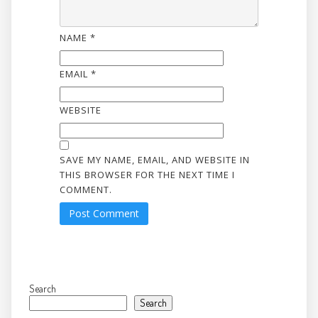
NAME
*
EMAIL
*
WEBSITE
SAVE MY NAME, EMAIL, AND WEBSITE IN
THIS BROWSER FOR THE NEXT TIME I
COMMENT.
Search
Search