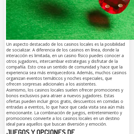
Un aspecto destacado de los casinos locales es la posibilidad
de socializar. A diferencia de los casinos en línea, donde la
interacción es limitada, en un casino físico puedes conocer a
otros jugadores, intercambiar estrategias y disfrutar de la
compañía. Esto crea un sentido de comunidad y hace que la
experiencia sea más enriquecedora. Además, muchos casinos
organizan eventos temáticos y noches especiales, que
ofrecen sorpresas adicionales a los asistentes.
Asimismo, los casinos locales suelen ofrecer promociones y
bonos exclusivos para atraer a nuevos jugadores. Estas
ofertas pueden incluir giros gratis, descuentos en comidas o
entradas a eventos, lo que hace que cada visita sea aún más
emocionante. La combinación de juegos, entretenimiento y
promociones convierte a los casinos locales en un destino
ideal para aquellos que buscan diversión y emoción.
JUEGOS Y OPCIONES DE