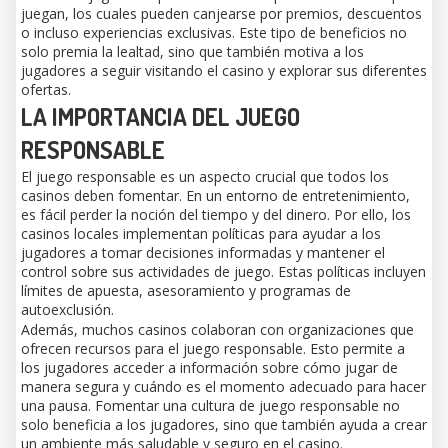
juegan, los cuales pueden canjearse por premios, descuentos
o incluso experiencias exclusivas. Este tipo de beneficios no
solo premia la lealtad, sino que también motiva a los
jugadores a seguir visitando el casino y explorar sus diferentes
ofertas.
LA IMPORTANCIA DEL JUEGO
RESPONSABLE
El juego responsable es un aspecto crucial que todos los
casinos deben fomentar. En un entorno de entretenimiento,
es fácil perder la noción del tiempo y del dinero. Por ello, los
casinos locales implementan políticas para ayudar a los
jugadores a tomar decisiones informadas y mantener el
control sobre sus actividades de juego. Estas políticas incluyen
límites de apuesta, asesoramiento y programas de
autoexclusión.
Además, muchos casinos colaboran con organizaciones que
ofrecen recursos para el juego responsable. Esto permite a
los jugadores acceder a información sobre cómo jugar de
manera segura y cuándo es el momento adecuado para hacer
una pausa. Fomentar una cultura de juego responsable no
solo beneficia a los jugadores, sino que también ayuda a crear
un ambiente más saludable y seguro en el casino.