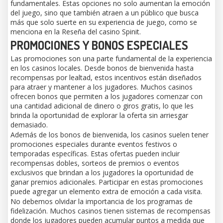
fundamentales. Estas opciones no solo aumentan la emoción
del juego, sino que también atraen a un público que busca
más que solo suerte en su experiencia de juego, como se
menciona en la Reseña del casino Spinit.
PROMOCIONES Y BONOS ESPECIALES
Las promociones son una parte fundamental de la experiencia
en los casinos locales. Desde bonos de bienvenida hasta
recompensas por lealtad, estos incentivos están diseñados
para atraer y mantener a los jugadores. Muchos casinos
ofrecen bonos que permiten a los jugadores comenzar con
una cantidad adicional de dinero o giros gratis, lo que les
brinda la oportunidad de explorar la oferta sin arriesgar
demasiado.
Además de los bonos de bienvenida, los casinos suelen tener
promociones especiales durante eventos festivos o
temporadas específicas. Estas ofertas pueden incluir
recompensas dobles, sorteos de premios o eventos
exclusivos que brindan a los jugadores la oportunidad de
ganar premios adicionales. Participar en estas promociones
puede agregar un elemento extra de emoción a cada visita.
No debemos olvidar la importancia de los programas de
fidelización. Muchos casinos tienen sistemas de recompensas
donde los jugadores pueden acumular puntos a medida que