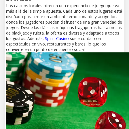
Los casinos locales ofrecen una experiencia de juego que va
más allá de la simple apuesta. Cada uno de estos lugares está
diseñado para crear un ambiente emocionante y acogedor,
donde los jugadores pueden disfrutar de una gran variedad de
juegos. Desde las clásicas máquinas tragaperras hasta mesas
de blackjack y ruleta, la oferta es diversa y adaptada a todos
los gustos. Además,
Spinit Casino
suele contar con
espectáculos en vivo, restaurantes y bares, lo que los
convierte en un punto de encuentro social.