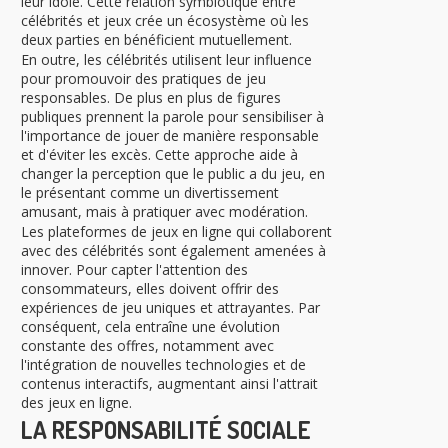
leur idole. Cette relation symbiotique entre
célébrités et jeux crée un écosystème où les
deux parties en bénéficient mutuellement.
En outre, les célébrités utilisent leur influence
pour promouvoir des pratiques de jeu
responsables. De plus en plus de figures
publiques prennent la parole pour sensibiliser à
l'importance de jouer de manière responsable
et d'éviter les excès. Cette approche aide à
changer la perception que le public a du jeu, en
le présentant comme un divertissement
amusant, mais à pratiquer avec modération.
Les plateformes de jeux en ligne qui collaborent
avec des célébrités sont également amenées à
innover. Pour capter l'attention des
consommateurs, elles doivent offrir des
expériences de jeu uniques et attrayantes. Par
conséquent, cela entraîne une évolution
constante des offres, notamment avec
l'intégration de nouvelles technologies et de
contenus interactifs, augmentant ainsi l'attrait
des jeux en ligne.
LA RESPONSABILITÉ SOCIALE