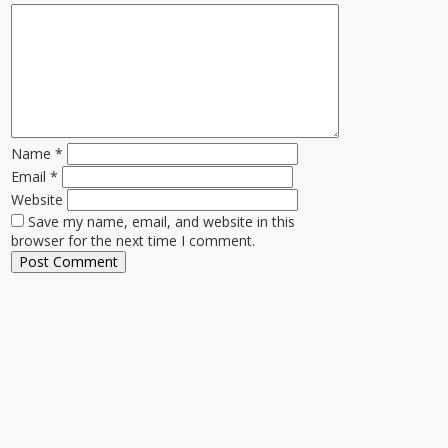
Name
*
Email
*
Website
Save my name, email, and website in this
browser for the next time I comment.