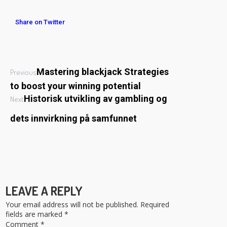
Share on Twitter
Mastering blackjack Strategies
Previous
to boost your winning potential
Historisk utvikling av gambling og
Next
dets innvirkning på samfunnet
LEAVE A REPLY
Your email address will not be published.
Required
fields are marked
*
Comment
*