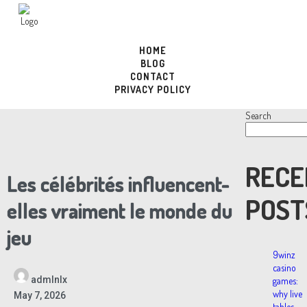
HOME
BLOG
CONTACT
PRIVACY POLICY
Search
RECE
Les célébrités influencent-
POST
elles vraiment le monde du
jeu
9winz
casino
admlnlx
games:
why live
May 7, 2026
tables