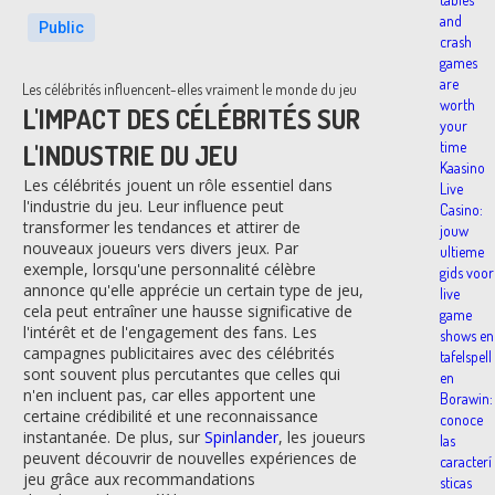
and
Public
crash
games
are
Les célébrités influencent-elles vraiment le monde du jeu
worth
L'IMPACT DES CÉLÉBRITÉS SUR
your
time
L'INDUSTRIE DU JEU
Kaasino
Les célébrités jouent un rôle essentiel dans
Live
l'industrie du jeu. Leur influence peut
Casino:
transformer les tendances et attirer de
jouw
nouveaux joueurs vers divers jeux. Par
ultieme
exemple, lorsqu'une personnalité célèbre
gids voor
annonce qu'elle apprécie un certain type de jeu,
live
cela peut entraîner une hausse significative de
game
l'intérêt et de l'engagement des fans. Les
shows en
campagnes publicitaires avec des célébrités
tafelspell
sont souvent plus percutantes que celles qui
en
n'en incluent pas, car elles apportent une
Borawin:
certaine crédibilité et une reconnaissance
conoce
instantanée. De plus, sur
Spinlander
, les joueurs
las
peuvent découvrir de nouvelles expériences de
caracterí
jeu grâce aux recommandations
sticas