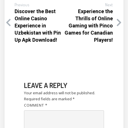
Previous
Next
Discover the Best
Experience the
Online Casino
Thrills of Online
Experience in
Gaming with Pinco
Uzbekistan with Pin
Games for Canadian
Up Apk Download!
Players!
LEAVE A REPLY
Your email address will not be published.
Required fields are marked
*
COMMENT
*