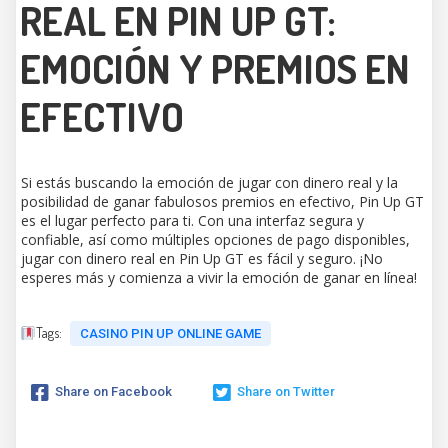
REAL EN PIN UP GT:
EMOCIÓN Y PREMIOS EN
EFECTIVO
Si estás buscando la emoción de jugar con dinero real y la
posibilidad de ganar fabulosos premios en efectivo, Pin Up GT
es el lugar perfecto para ti. Con una interfaz segura y
confiable, así como múltiples opciones de pago disponibles,
jugar con dinero real en Pin Up GT es fácil y seguro. ¡No
esperes más y comienza a vivir la emoción de ganar en línea!
Tags:
CASINO PIN UP ONLINE GAME
Share on Facebook
Share on Twitter