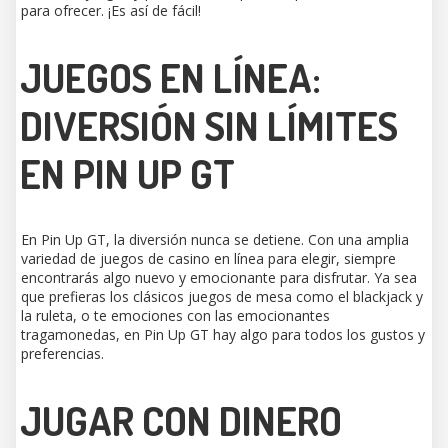
para ofrecer. ¡Es así de fácil!
JUEGOS EN LÍNEA:
DIVERSIÓN SIN LÍMITES
EN PIN UP GT
En Pin Up GT, la diversión nunca se detiene. Con una amplia
variedad de juegos de casino en línea para elegir, siempre
encontrarás algo nuevo y emocionante para disfrutar. Ya sea
que prefieras los clásicos juegos de mesa como el blackjack y
la ruleta, o te emociones con las emocionantes
tragamonedas, en Pin Up GT hay algo para todos los gustos y
preferencias.
JUGAR CON DINERO