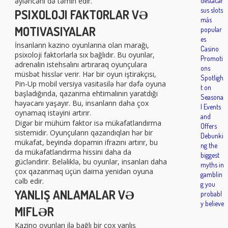
əyləncəni də təmin edir.
destacar
sus slots
PSIXOLOJI FAKTORLAR VƏ
más
MOTIVASIYALAR
popular
es
İnsanların kazino oyunlarına olan marağı,
Casino
psixoloji faktorlarla sıx bağlıdır. Bu oyunlar,
Promoti
adrenalin istehsalını artıraraq oyunçulara
ons
müsbət hisslər verir. Hər bir oyun iştirakçısı,
Spotligh
Pin-Up mobil versiya vasitəsilə hər dəfə oyuna
t on
başladığında, qazanma ehtimalının yaratdığı
Seasona
həyəcanı yaşayır. Bu, insanların daha çox
l Events
oynamaq istəyini artırır.
and
Digər bir mühüm faktor isə mükafatlandırma
Offers
sistemidir. Oyunçuların qazandıqları hər bir
Debunki
mükafat, beyində dopamin ifrazını artırır, bu
ng the
da mükafatlandırma hissini daha da
biggest
gücləndirir. Beləliklə, bu oyunlar, insanları daha
myths in
çox qazanmaq üçün daima yenidən oyuna
gamblin
cəlb edir.
g you
YANLIŞ ANLAMALAR VƏ
probabl
y believe
MIFLƏR
Kazino oyunları ilə bağlı bir çox yanlış