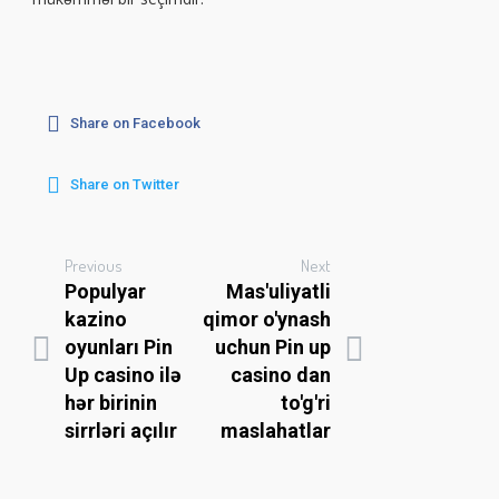
Share on Facebook
Share on Twitter
Previous
Next
Populyar
Mas'uliyatli
kazino
qimor o'ynash
oyunları Pin
uchun Pin up
Up casino ilə
casino dan
hər birinin
to'g'ri
sirrləri açılır
maslahatlar