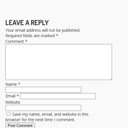
LEAVE A REPLY
Your email address will not be published.
Required fields are marked
*
Comment
*
Name
*
Email
*
Website
Save my name, email, and website in this
browser for the next time I comment.