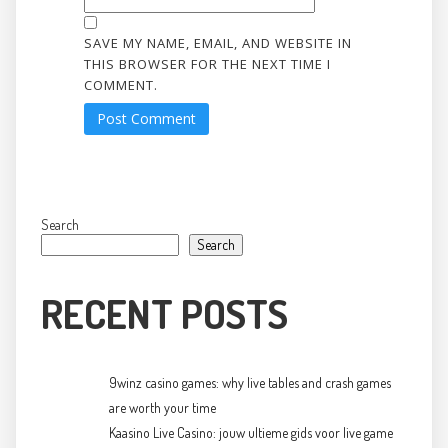
SAVE MY NAME, EMAIL, AND WEBSITE IN
THIS BROWSER FOR THE NEXT TIME I
COMMENT.
Search
Search
RECENT POSTS
9winz casino games: why live tables and crash games
are worth your time
Kaasino Live Casino: jouw ultieme gids voor live game