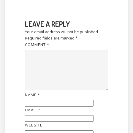
LEAVE A REPLY
Your email address will not be published.
Required fields are marked
*
COMMENT
*
NAME
*
EMAIL
*
WEBSITE