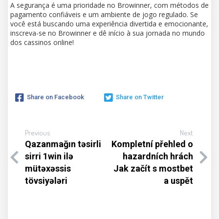
A segurança é uma prioridade no Browinner, com métodos de
pagamento confiáveis e um ambiente de jogo regulado. Se
você está buscando uma experiência divertida e emocionante,
inscreva-se no Browinner e dê início à sua jornada no mundo
dos cassinos online!
Share on Facebook
Share on Twitter
Previous
Next
Qazanmağın təsirli
Kompletní přehled o
sirri 1win ilə
hazardních hrách
mütəxəssis
Jak začít s mostbet
tövsiyələri
a uspět