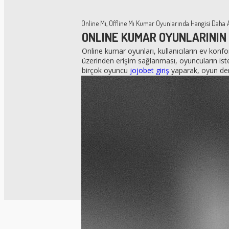
Online Mı, Offline Mı Kumar Oyunlarında Hangisi Daha A
ONLINE KUMAR OYUNLARININ
Online kumar oyunları, kullanıcıların ev kon
üzerinden erişim sağlanması, oyuncuların ist
birçok oyuncu
jojobet giriş
yaparak, oyun dene