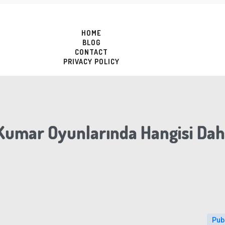
HOME
BLOG
CONTACT
PRIVACY POLICY
ı Kumar Oyunlarında Hangisi Da
Pub