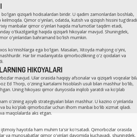
I
bo'lgan qiziqarli hodisalardan biridir. U qadim zamonlardan boshlab,
kelmoqda. Qimor o'yinlari, odatda, kutish va qiziqish hissini tug'diradi
arixiy manbalar qimor o'yinlari haqida ma'lumotlar taqdim etadi,
day o'tkazilganligi haqida qiziqarli hikoyalar mavjud. Shuningdek,
imor o'yinlaridan bahramand bo'lish mumkin.
 xos ko'rinishlarga ega bo'lgan. Masalan, Xitoyda mahjong o'yini,
mashhurdir. Har bir madaniyatda qimorbozlikning o'z qoidalari va
i.
LARNING HIKOYALARI
bozlar mavjud. Ular orasida haqiqiy afsonalar va qiziqarli voqealar bil
oz Ed Thorp, o'zining kartalarni hisoblash usuli bilan mashhur bo'lib,
shgan. Uning hikoyasi qimor dunyosida inqilob yaratdi va ko'plab
m o'zining ajoyib strategiyalari bilan mashhur. U kazino o'yinlarida
va bu ko'plab qimorbozlar uchun ilhom manbai bo'lib xizmat qiladi.
yu va maqolalarda aks etgan.
i ijtimoiy hayotda ham muhim ta'sir ko'rsatadi. Qimorbozlar orasida
alar va munosabatlar qimor o'yinlari davomida kuchayadi, shuningdek,