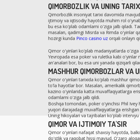
QIMORBOZLIK VA UNING TARIX
Qimorbozlik insoniyat tarixi davomida mavjud 
ijtimoiy va iqtisodiy hayotda muhim rol o'ynab 
bu esa ko'plab odamlarni o'ziga jalb qiladi. T
masalan, qadimgi Misrda va Rimda o'yinlar qan
hozirgi kunda
Pinco casino uz
orqali onlayn q
Qimor o'yinlari ko'plab madaniyatlarda o'ziga
Yevropada esa poker va ruletka kabi o'yinlar 
an'analari bor, bu esa uni yanada qiziqarli qilad
MASHHUR QIMORBOZLAR VA U
Qimor o'yinlari tarixida ko'plab mashhur qimor
to'la hayotlar bor. Masalan, amerikalik qimorb
kazino o'yinlarida katta muvaffaqiyatlarga eri
odamlarni o'ziga jalb qildi.
Boshqa tomondan, poker o'yinchisi Phil Ivey ha
yuqori darajadagi muvaffaqiyatlarga erishgan 
Uning hikoyalari va tajribalari ko'plab interv
QIMOR VA IJTIMOIY TA'SIR
Qimor o'yinlari nafaqat shaxsiy hayotda, balk
do'stlik va raqobat hissi mavjud. O'zaro aloq