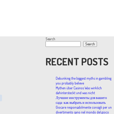
Search
Search
RECENT POSTS
Debunking the biggest myths in gambling
you probably believe
Mythen über Casinos Was wirklich
dahintersteckt und was nicht
Лучшие инструменты для вашего
сада: как выбрать и использовать
Giocare responsabilmente consigli per un
divertimento sano nel mondo del gioco