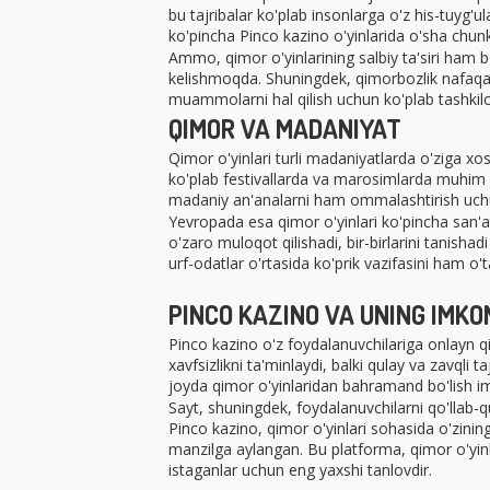
bu tajribalar ko'plab insonlarga o'z his-tuyg'ul
ko'pincha Pinco kazino o'yinlarida o'sha chunki,
Ammo, qimor o'yinlarining salbiy ta'siri ham
kelishmoqda. Shuningdek, qimorbozlik nafaqat 
muammolarni hal qilish uchun ko'plab tashkilo
QIMOR VA MADANIYAT
Qimor o'yinlari turli madaniyatlarda o'ziga xo
ko'plab festivallarda va marosimlarda muhim a
madaniy an'analarni ham ommalashtirish uchu
Yevropada esa qimor o'yinlari ko'pincha san'at 
o'zaro muloqot qilishadi, bir-birlarini tanishad
urf-odatlar o'rtasida ko'prik vazifasini ham o't
PINCO KAZINO VA UNING IMKO
Pinco kazino o'z foydalanuvchilariga onlayn q
xavfsizlikni ta'minlaydi, balki qulay va zavqli
joyda qimor o'yinlaridan bahramand bo'lish i
Sayt, shuningdek, foydalanuvchilarni qo'llab-qu
Pinco kazino, qimor o'yinlari sohasida o'zinin
manzilga aylangan. Bu platforma, qimor o'yinlar
istaganlar uchun eng yaxshi tanlovdir.