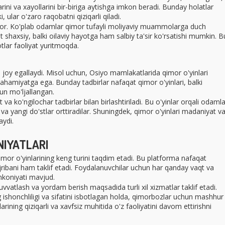
arini va xayollarini bir-biriga aytishga imkon beradi. Bunday holatlar
 ular o'zaro raqobatni qiziqarli qiladi.
 bor. Ko'plab odamlar qimor tufayli moliyaviy muammolarga duch
shaxsiy, balki oilaviy hayotga ham salbiy ta'sir ko'rsatishi mumkin. B
tlar faoliyat yuritmoqda.
s joy egallaydi. Misol uchun, Osiyo mamlakatlarida qimor o'yinlari
hamiyatga ega. Bunday tadbirlar nafaqat qimor o'yinlari, balki
n mo'ljallangan.
va ko'ngilochar tadbirlar bilan birlashtiriladi. Bu o'yinlar orqali odamla
i va yangi do'stlar orttiradilar. Shuningdek, qimor o'yinlari madaniyat v
aydi.
NIYATLARI
imor o'yinlarining keng turini taqdim etadi. Bu platforma nafaqat
 tajribani ham taklif etadi. Foydalanuvchilar uchun har qanday vaqt va
mkoniyati mavjud.
vvatlash va yordam berish maqsadida turli xil xizmatlar taklif etadi.
g ishonchliligi va sifatini isbotlagan holda, qimorbozlar uchun mashhur
ining qiziqarli va xavfsiz muhitida o'z faoliyatini davom ettirishni