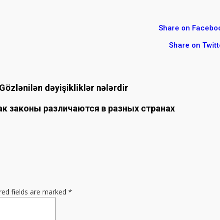
Share on Facebo
Share on Twitt
Gözlənilən dəyişikliklər nələrdir
ак законы различаются в разных странах
red fields are marked
*