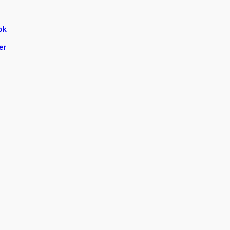
ok
er