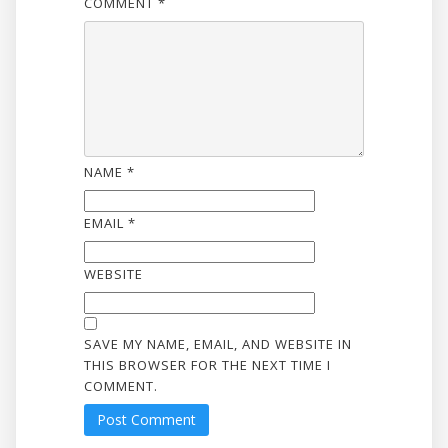
COMMENT
*
NAME
*
EMAIL
*
WEBSITE
SAVE MY NAME, EMAIL, AND WEBSITE IN
THIS BROWSER FOR THE NEXT TIME I
COMMENT.