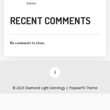
believe
RECENT COMMENTS
No comments to show.
© 2023 Diamond Light Astrology |
PopularFX Theme