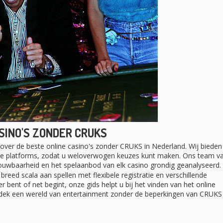
SINO'S ZONDER CRUKS
 over de beste online casino's zonder CRUKS in Nederland. Wij bieden
nde platforms, zodat u weloverwogen keuzes kunt maken. Ons team v
trouwbaarheid en het spelaanbod van elk casino grondig geanalyseerd.
reed scala aan spellen met flexibele registratie en verschillende
 bent of net begint, onze gids helpt u bij het vinden van het online
ntdek een wereld van entertainment zonder de beperkingen van CRUKS