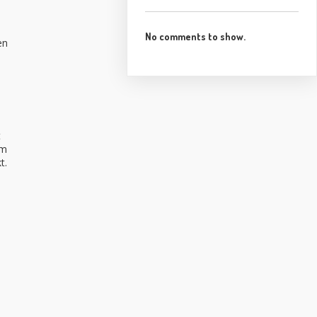
No comments to show.
en
t
om
t.