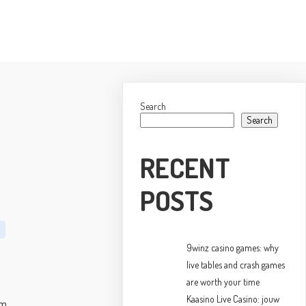
Y
Search
Search
RECENT
POSTS
9winz casino games: why
live tables and crash games
are worth your time
Kaasino Live Casino: jouw
om