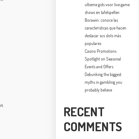
ultieme gids voor live game
shows en tafelspellen
Borawin: conoce las
características que hacen
destacar sus slots más
populares
Casino Promotions
Spotlight on Seasonal
Events and Offers
Debunking the biggest
myths in gambling you
probably believe
en
RECENT
COMMENTS