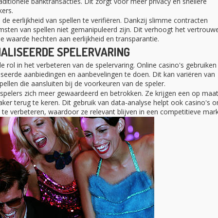
ditionele banktransacties. Dit zorgt voor meer privacy en snellere
kers.
e eerlijkheid van spellen te verifiëren. Dankzij slimme contracten
sten van spellen niet gemanipuleerd zijn. Dit verhoogt het vertrouw
die waarde hechten aan eerlijkheid en transparantie.
ALISEERDE SPELERVARING
 rol in het verbeteren van de spelervaring. Online casino's gebruiken
eerde aanbiedingen en aanbevelingen te doen. Dit kan variëren van
pellen die aansluiten bij de voorkeuren van de speler.
spelers zich meer gewaardeerd en betrokken. Ze krijgen een op maa
er terug te keren. Dit gebruik van data-analyse helpt ook casino's 
 te verbeteren, waardoor ze relevant blijven in een competitieve mark