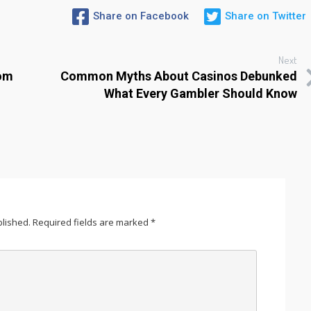
Share on Facebook
Share on Twitter
Next
om
Common Myths About Casinos Debunked
What Every Gambler Should Know
blished.
Required fields are marked
*