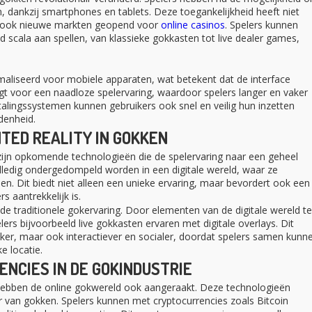
en, dankzij smartphones en tablets. Deze toegankelijkheid heeft niet
ar ook nieuwe markten geopend voor
online casinos
. Spelers kunnen
 scala aan spellen, van klassieke gokkasten tot live dealer games,
imaliseerd voor mobiele apparaten, wat betekent dat de interface
zorgt voor een naadloze spelervaring, waardoor spelers langer en vaker
talingssystemen kunnen gebruikers ook snel en veilig hun inzetten
denheid.
TED REALITY IN GOKKEN
) zijn opkomende technologieën die de spelervaring naar een geheel
olledig ondergedompeld worden in een digitale wereld, waar ze
en. Dit biedt niet alleen een unieke ervaring, maar bevordert ook een
s aantrekkelijk is.
de traditionele gokervaring. Door elementen van de digitale wereld te
rs bijvoorbeeld live gokkasten ervaren met digitale overlays. Dit
uker, maar ook interactiever en socialer, doordat spelers samen kunn
e locatie.
NCIES IN DE GOKINDUSTRIE
hebben de online gokwereld ook aangeraakt. Deze technologieën
r van gokken. Spelers kunnen met cryptocurrencies zoals Bitcoin