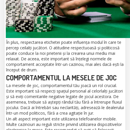
În plus, respectarea etichetei poate influența modul în care te
percep ceilalți jucători. O atitudine respectuoasă și politicosă
poate conduce la noi prietenii și la crearea unui mediu mai
relaxat. De aceea, este important să înțelegi normele de
comportament acceptate într-un cazinou, mai ales dacă ești la
început de drum.
COMPORTAMENTUL LA MESELE DE JOC
La mesele de joc, comportamentul tău joacă un rol crucial.
Este important să respecți spațiul personal al celorlalți jucători
și să eviți comentariile negative legate de jocul acestora. De
asemenea, trebuie să aștepți rândul tău fără a întrerupe fluxul
jocului. Dacă ai întrebări sau neclarități, adresează-le dealerului
într-un mod politicos, fără a crea agitație în jur.
Un alt aspect important este utilizarea telefoanelor mobile.
Multe cazinouri au reguli stricte privind utilizarea dispozitivelor
electronice la mese. Este recomandat să eviți să folosești