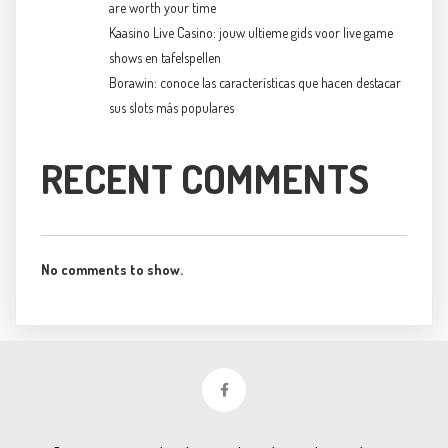
are worth your time
Kaasino Live Casino: jouw ultieme gids voor live game
shows en tafelspellen
Borawin: conoce las características que hacen destacar
sus slots más populares
RECENT COMMENTS
No comments to show.