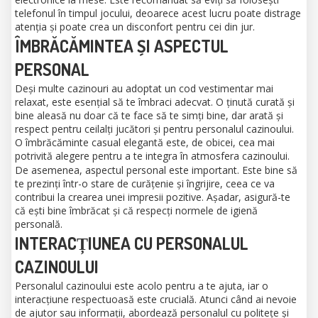
telefonul în timpul jocului, deoarece acest lucru poate distrage
atenția și poate crea un disconfort pentru cei din jur.
ÎMBRĂCĂMINTEA ȘI ASPECTUL
PERSONAL
Deși multe cazinouri au adoptat un cod vestimentar mai
relaxat, este esențial să te îmbraci adecvat. O ținută curată și
bine aleasă nu doar că te face să te simți bine, dar arată și
respect pentru ceilalți jucători și pentru personalul cazinoului.
O îmbrăcăminte casual elegantă este, de obicei, cea mai
potrivită alegere pentru a te integra în atmosfera cazinoului.
De asemenea, aspectul personal este important. Este bine să
te prezinți într-o stare de curățenie și îngrijire, ceea ce va
contribui la crearea unei impresii pozitive. Așadar, asigură-te
că ești bine îmbrăcat și că respecți normele de igienă
personală.
INTERACȚIUNEA CU PERSONALUL
CAZINOULUI
Personalul cazinoului este acolo pentru a te ajuta, iar o
interacțiune respectuoasă este crucială. Atunci când ai nevoie
de ajutor sau informații, abordează personalul cu politețe și