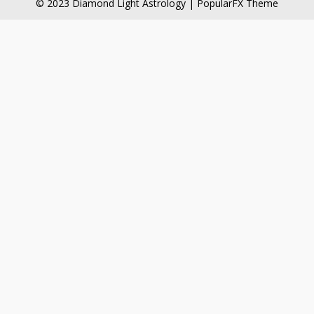
© 2023 Diamond Light Astrology |
PopularFX Theme