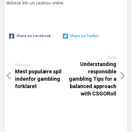
distreze într-un cazinou online.
Share on Facebook
Share on Twitter
Next
Understanding
Previous
Mest populære spil
responsible
indenfor gambling
gambling Tips for a
forklaret
balanced approach
with CSGORoll