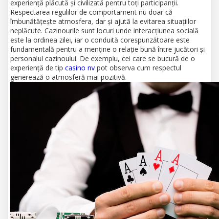
experiență plăcută și civilizată pentru toți participanții.
Respectarea regulilor de comportament nu doar că
îmbunătățește atmosfera, dar și ajută la evitarea situațiilor
neplăcute. Cazinourile sunt locuri unde interacțiunea socială
este la ordinea zilei, iar o conduită corespunzătoare este
fundamentală pentru a menține o relație bună între jucători și
personalul cazinoului. De exemplu, cei care se bucură de o
experiență de tip
casino nv
pot observa cum respectul
generează o atmosferă mai pozitivă.