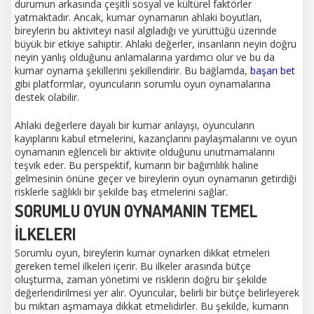
durumun arkasında çeşitli sosyal ve kültürel faktörler
yatmaktadır. Ancak, kumar oynamanın ahlaki boyutları,
bireylerin bu aktiviteyi nasıl algıladığı ve yürüttüğü üzerinde
büyük bir etkiye sahiptir. Ahlaki değerler, insanların neyin doğru
neyin yanlış olduğunu anlamalarına yardımcı olur ve bu da
kumar oynama şekillerini şekillendirir. Bu bağlamda,
başarı bet
gibi platformlar, oyuncuların sorumlu oyun oynamalarına
destek olabilir.
Ahlaki değerlere dayalı bir kumar anlayışı, oyuncuların
kayıplarını kabul etmelerini, kazançlarını paylaşmalarını ve oyun
oynamanın eğlenceli bir aktivite olduğunu unutmamalarını
teşvik eder. Bu perspektif, kumarın bir bağımlılık haline
gelmesinin önüne geçer ve bireylerin oyun oynamanın getirdiği
risklerle sağlıklı bir şekilde baş etmelerini sağlar.
SORUMLU OYUN OYNAMANIN TEMEL
İLKELERI
Sorumlu oyun, bireylerin kumar oynarken dikkat etmeleri
gereken temel ilkeleri içerir. Bu ilkeler arasında bütçe
oluşturma, zaman yönetimi ve risklerin doğru bir şekilde
değerlendirilmesi yer alır. Oyuncular, belirli bir bütçe belirleyerek
bu miktarı aşmamaya dikkat etmelidirler. Bu şekilde, kumarın