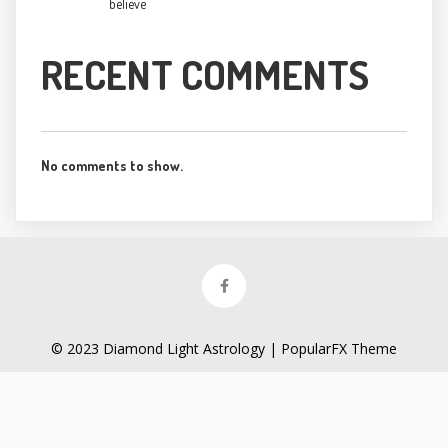
believe
RECENT COMMENTS
No comments to show.
© 2023 Diamond Light Astrology |
PopularFX Theme