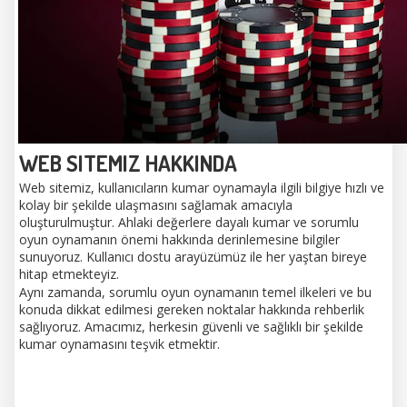
WEB SITEMIZ HAKKINDA
Web sitemiz, kullanıcıların kumar oynamayla ilgili bilgiye hızlı ve
kolay bir şekilde ulaşmasını sağlamak amacıyla
oluşturulmuştur. Ahlaki değerlere dayalı kumar ve sorumlu
oyun oynamanın önemi hakkında derinlemesine bilgiler
sunuyoruz. Kullanıcı dostu arayüzümüz ile her yaştan bireye
hitap etmekteyiz.
Aynı zamanda, sorumlu oyun oynamanın temel ilkeleri ve bu
konuda dikkat edilmesi gereken noktalar hakkında rehberlik
sağlıyoruz. Amacımız, herkesin güvenli ve sağlıklı bir şekilde
kumar oynamasını teşvik etmektir.