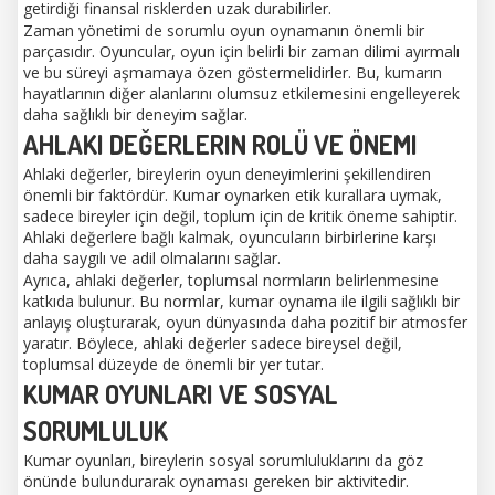
getirdiği finansal risklerden uzak durabilirler.
Zaman yönetimi de sorumlu oyun oynamanın önemli bir
parçasıdır. Oyuncular, oyun için belirli bir zaman dilimi ayırmalı
ve bu süreyi aşmamaya özen göstermelidirler. Bu, kumarın
hayatlarının diğer alanlarını olumsuz etkilemesini engelleyerek
daha sağlıklı bir deneyim sağlar.
AHLAKI DEĞERLERIN ROLÜ VE ÖNEMI
Ahlaki değerler, bireylerin oyun deneyimlerini şekillendiren
önemli bir faktördür. Kumar oynarken etik kurallara uymak,
sadece bireyler için değil, toplum için de kritik öneme sahiptir.
Ahlaki değerlere bağlı kalmak, oyuncuların birbirlerine karşı
daha saygılı ve adil olmalarını sağlar.
Ayrıca, ahlaki değerler, toplumsal normların belirlenmesine
katkıda bulunur. Bu normlar, kumar oynama ile ilgili sağlıklı bir
anlayış oluşturarak, oyun dünyasında daha pozitif bir atmosfer
yaratır. Böylece, ahlaki değerler sadece bireysel değil,
toplumsal düzeyde de önemli bir yer tutar.
KUMAR OYUNLARI VE SOSYAL
SORUMLULUK
Kumar oyunları, bireylerin sosyal sorumluluklarını da göz
önünde bulundurarak oynaması gereken bir aktivitedir.