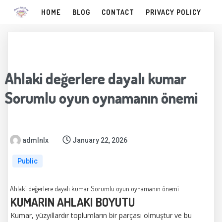
HOME
BLOG
CONTACT
PRIVACY POLICY
Ahlaki değerlere dayalı kumar
Sorumlu oyun oynamanın önemi
admlnlx
January 22, 2026
Public
Ahlaki değerlere dayalı kumar Sorumlu oyun oynamanın önemi
KUMARIN AHLAKI BOYUTU
Kumar, yüzyıllardır toplumların bir parçası olmuştur ve bu