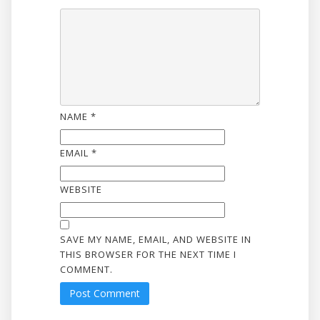
NAME
*
EMAIL
*
WEBSITE
SAVE MY NAME, EMAIL, AND WEBSITE IN
THIS BROWSER FOR THE NEXT TIME I
COMMENT.