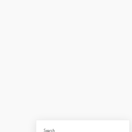
Search