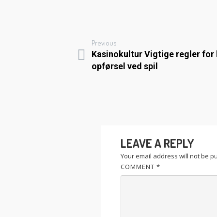
Previous
Kasinokultur Vigtige regler for
opførsel ved spil
LEAVE A REPLY
Your email address will not be p
COMMENT
*