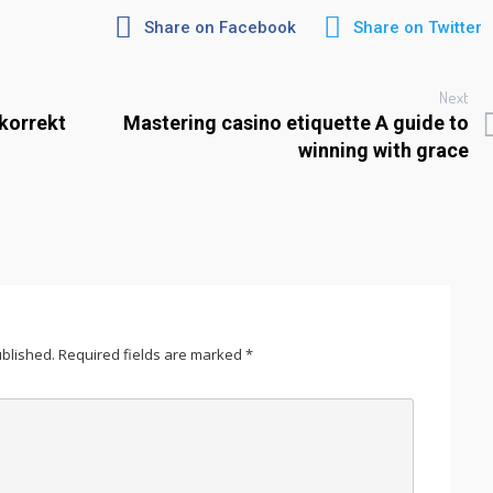
Share on Facebook
Share on Twitter
Next
 korrekt
Mastering casino etiquette A guide to
winning with grace
ublished.
Required fields are marked
*