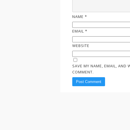
NAME
*
EMAIL
*
WEBSITE
SAVE MY NAME, EMAIL, AND W
COMMENT.