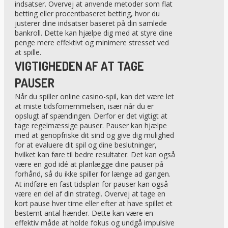
indsatser. Overvej at anvende metoder som flat
betting eller procentbaseret betting, hvor du
justerer dine indsatser baseret på din samlede
bankroll. Dette kan hjælpe dig med at styre dine
penge mere effektivt og minimere stresset ved
at spille.
VIGTIGHEDEN AF AT TAGE
PAUSER
Når du spiller online casino-spil, kan det være let
at miste tidsfornemmelsen, især når du er
opslugt af spændingen. Derfor er det vigtigt at
tage regelmæssige pauser. Pauser kan hjælpe
med at genopfriske dit sind og give dig mulighed
for at evaluere dit spil og dine beslutninger,
hvilket kan føre til bedre resultater. Det kan også
være en god idé at planlægge dine pauser på
forhånd, så du ikke spiller for længe ad gangen.
At indføre en fast tidsplan for pauser kan også
være en del af din strategi. Overvej at tage en
kort pause hver time eller efter at have spillet et
bestemt antal hænder. Dette kan være en
effektiv måde at holde fokus og undgå impulsive