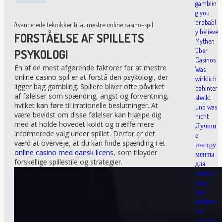
gamblin
g you
probabl
Avancerede teknikker til at mestre online casino-spil
y believe
FORSTÅELSE AF SPILLETS
Mythen
über
PSYKOLOGI
Casinos
En af de mest afgørende faktorer for at mestre
Was
online casino-spil er at forstå den psykologi, der
wirklich
ligger bag gambling. Spillere bliver ofte påvirket
dahinter
af følelser som spænding, angst og forventning,
steckt
hvilket kan føre til irrationelle beslutninger. At
und was
være bevidst om disse følelser kan hjælpe dig
nicht
med at holde hovedet koldt og træffe mere
Лучши
informerede valg under spillet. Derfor er det
е
værd at overveje, at du kan finde spænding i et
инстру
online casino med dansk licens
, som tilbyder
менты
forskellige spillestile og strategier.
для
вашего
сада:
как
выбрат
ь и
исполь