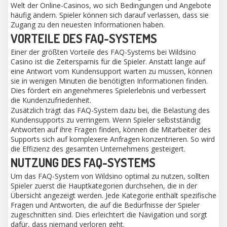
Welt der Online-Casinos, wo sich Bedingungen und Angebote
häufig ändern. Spieler können sich darauf verlassen, dass sie
Zugang zu den neuesten Informationen haben.
VORTEILE DES FAQ-SYSTEMS
Einer der größten Vorteile des FAQ-Systems bei Wildsino
Casino ist die Zeitersparnis für die Spieler. Anstatt lange auf
eine Antwort vom Kundensupport warten zu müssen, können
sie in wenigen Minuten die benötigten Informationen finden.
Dies fördert ein angenehmeres Spielerlebnis und verbessert
die Kundenzufriedenheit.
Zusätzlich trägt das FAQ-System dazu bei, die Belastung des
Kundensupports zu verringern. Wenn Spieler selbstständig
Antworten auf ihre Fragen finden, können die Mitarbeiter des
Supports sich auf komplexere Anfragen konzentrieren. So wird
die Effizienz des gesamten Unternehmens gesteigert.
NUTZUNG DES FAQ-SYSTEMS
Um das FAQ-System von Wildsino optimal zu nutzen, sollten
Spieler zuerst die Hauptkategorien durchsehen, die in der
Übersicht angezeigt werden. Jede Kategorie enthält spezifische
Fragen und Antworten, die auf die Bedürfnisse der Spieler
zugeschnitten sind. Dies erleichtert die Navigation und sorgt
dafür, dass niemand verloren geht.