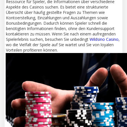
Ressource für Spieler, die Informationen über verschiedene
Aspekte des Casinos suchen. Es bietet eine strukturierte
Übersicht über häufig gestellte Fragen zu Themen wie
Kontoerstellung, Einzahlungen und Auszahlungen sowie
Bonusbedingungen. Dadurch können Spieler schnell die
benötigten Informationen finden, ohne den Kundensupport
kontaktieren zu müssen. Wenn Sie nach einem aufregenden
Spielerlebnis suchen, besuchen Sie unbedingt
Wildsino Casino
,
wo die Vielfalt der Spiele auf Sie wartet und Sie von loyalen
Vorteilen profitieren können.