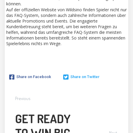
können.
Auf der offiziellen Website von Wildsino finden Spieler nicht nur
das FAQ-System, sondern auch zahlreiche Informationen über
aktuelle Promotions und Events. Die engagierte
Kundenbetreuung steht bereit, um bei weiteren Fragen zu
helfen, während das umfangreiche FAQ-System die meisten
Informationen bereits bereitstellt. So steht einem spannenden
Spielerlebnis nichts im Wege.
Share on Facebook
Share on Twitter
Previous
GET READY
TO WIN BIG
Next