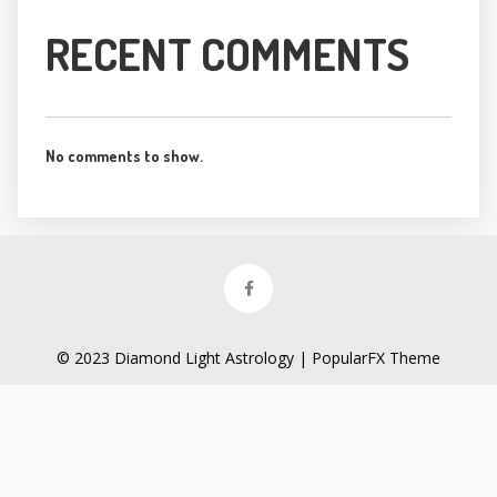
RECENT COMMENTS
No comments to show.
© 2023 Diamond Light Astrology |
PopularFX Theme