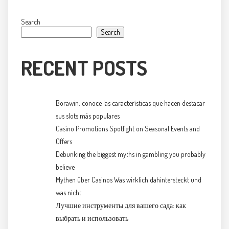
Search
Search
RECENT POSTS
Borawin: conoce las características que hacen destacar
sus slots más populares
Casino Promotions Spotlight on Seasonal Events and
Offers
Debunking the biggest myths in gambling you probably
believe
Mythen über Casinos Was wirklich dahintersteckt und
was nicht
Лучшие инструменты для вашего сада: как
выбрать и использовать