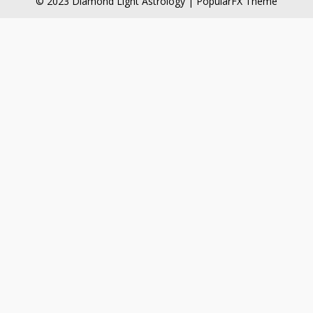
© 2023 Diamond Light Astrology |
PopularFX Theme