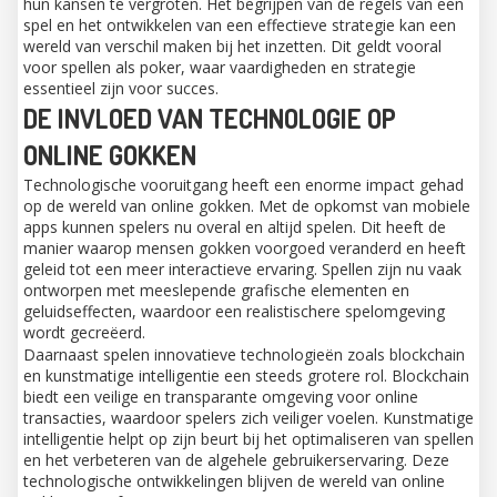
hun kansen te vergroten. Het begrijpen van de regels van een
spel en het ontwikkelen van een effectieve strategie kan een
wereld van verschil maken bij het inzetten. Dit geldt vooral
voor spellen als poker, waar vaardigheden en strategie
essentieel zijn voor succes.
DE INVLOED VAN TECHNOLOGIE OP
ONLINE GOKKEN
Technologische vooruitgang heeft een enorme impact gehad
op de wereld van online gokken. Met de opkomst van mobiele
apps kunnen spelers nu overal en altijd spelen. Dit heeft de
manier waarop mensen gokken voorgoed veranderd en heeft
geleid tot een meer interactieve ervaring. Spellen zijn nu vaak
ontworpen met meeslepende grafische elementen en
geluidseffecten, waardoor een realistischere spelomgeving
wordt gecreëerd.
Daarnaast spelen innovatieve technologieën zoals blockchain
en kunstmatige intelligentie een steeds grotere rol. Blockchain
biedt een veilige en transparante omgeving voor online
transacties, waardoor spelers zich veiliger voelen. Kunstmatige
intelligentie helpt op zijn beurt bij het optimaliseren van spellen
en het verbeteren van de algehele gebruikerservaring. Deze
technologische ontwikkelingen blijven de wereld van online