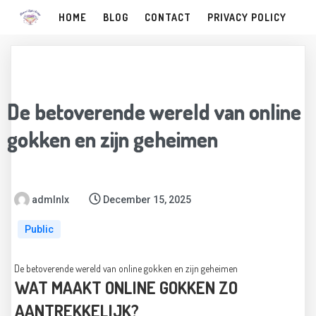
HOME
BLOG
CONTACT
PRIVACY POLICY
De betoverende wereld van online
gokken en zijn geheimen
admlnlx
December 15, 2025
Public
De betoverende wereld van online gokken en zijn geheimen
WAT MAAKT ONLINE GOKKEN ZO
AANTREKKELIJK?