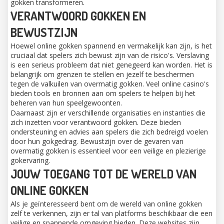
gokken transformeren.
VERANTWOORD GOKKEN EN
BEWUSTZIJN
Hoewel online gokken spannend en vermakelijk kan zijn, is het
cruciaal dat spelers zich bewust zijn van de risico's. Verslaving
is een serieus probleem dat niet genegeerd kan worden. Het is
belangrijk om grenzen te stellen en jezelf te beschermen
tegen de valkuilen van overmatig gokken. Veel online casino's
bieden tools en bronnen aan om spelers te helpen bij het
beheren van hun speelgewoonten.
Daarnaast zijn er verschillende organisaties en instanties die
zich inzetten voor verantwoord gokken. Deze bieden
ondersteuning en advies aan spelers die zich bedreigd voelen
door hun gokgedrag. Bewustzijn over de gevaren van
overmatig gokken is essentieel voor een veilige en plezierige
gokervaring.
JOUW TOEGANG TOT DE WERELD VAN
ONLINE GOKKEN
Als je geïnteresseerd bent om de wereld van online gokken
zelf te verkennen, zijn er tal van platforms beschikbaar die een
veilige en spannende omgeving bieden. Deze websites zijn