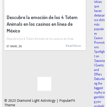
ísticas
que
hacen
destacar
Descubre la emoción de los 4 Totem
sus slots
Animals en los casinos en línea de
más
popular
México
es
Casino
Descubre los 4 Totem Animals en los casinos en línea
Promoti
Read More
31
MAR, 26
ons
Spotligh
t on
Seasona
l Events
and
Offers
Debunki
ng the
biggest
myths in
gamblin
© 2023 Diamond Light Astrology |
PopularFX
g you
Theme
probabl