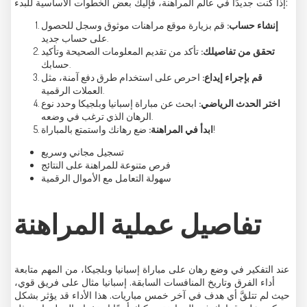
إذا كنت جديدًا في عالم المراهنة، فإليك بعض الخطوات الأساسية للبدء:
إنشاء حساب:
قم بزيارة موقع مراهنات موثوق وسجل للحصول
على حساب جديد.
تحقق من تفاصيلك:
تأكد من تقديم المعلومات الصحيحة وتأكيد
حسابك.
قم بإجراء إيداع:
احرص على استخدام طرق دفع آمنة، مثل
العملات الرقمية.
اختر الحدث الرياضي:
ابحث عن مباراة إسبانيا وبلجيكا وحدد نوع
الرهان الذي ترغب في وضعه.
ضع رهانك واستمتع بالمباراة!
ابدأ في المراهنة:
تسجيل مجاني وسريع
فرص متنوعة للمراهنة على النتائج
سهولة التعامل مع الأموال الرقمية
تفاصيل عملية المراهنة
عند التفكير في وضع رهان على مباراة إسبانيا وبلجيكا، من المهم متابعة
أداء الفرق وتاريخ المنافسات السابقة. إسبانيا مثال على فريق قوي،
حيث لم تتلقَّ أي هدف في آخر خمس مباريات. هذا الأداء قد يؤثر بشكل