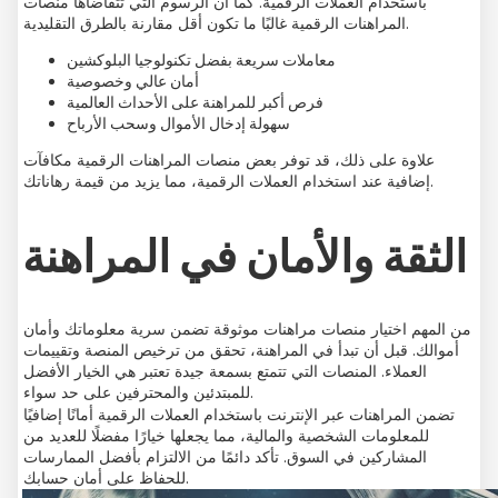
باستخدام العملات الرقمية. كما أن الرسوم التي تتقاضاها منصات
المراهنات الرقمية غالبًا ما تكون أقل مقارنة بالطرق التقليدية.
معاملات سريعة بفضل تكنولوجيا البلوكشين
أمان عالي وخصوصية
فرص أكبر للمراهنة على الأحداث العالمية
سهولة إدخال الأموال وسحب الأرباح
علاوة على ذلك، قد توفر بعض منصات المراهنات الرقمية مكافآت
إضافية عند استخدام العملات الرقمية، مما يزيد من قيمة رهاناتك.
الثقة والأمان في المراهنة
من المهم اختيار منصات مراهنات موثوقة تضمن سرية معلوماتك وأمان
أموالك. قبل أن تبدأ في المراهنة، تحقق من ترخيص المنصة وتقييمات
العملاء. المنصات التي تتمتع بسمعة جيدة تعتبر هي الخيار الأفضل
للمبتدئين والمحترفين على حد سواء.
تضمن المراهنات عبر الإنترنت باستخدام العملات الرقمية أمانًا إضافيًا
للمعلومات الشخصية والمالية، مما يجعلها خيارًا مفضلًا للعديد من
المشاركين في السوق. تأكد دائمًا من الالتزام بأفضل الممارسات
للحفاظ على أمان حسابك.