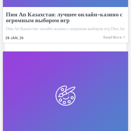
Пин Ап Казахстан: лучшее онлайн-казино с
огромным выбором игр
Пин Ап Казахстан: онлайн-казино с широким выбором игр Пин Ап
Read More
28
JAN, 26