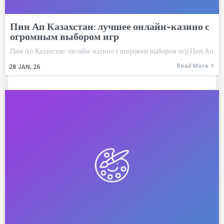
Пин Ап Казахстан: лучшее онлайн-казино с
огромным выбором игр
Пин Ап Казахстан: онлайн-казино с широким выбором игр Пин Ап
Read More
28
JAN, 26