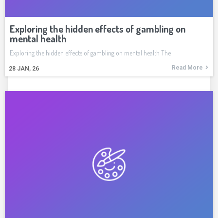
Exploring the hidden effects of gambling on
mental health
Exploring the hidden effects of gambling on mental health The
Read More
28
JAN, 26