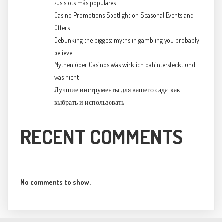
sus slots más populares
Casino Promotions Spotlight on Seasonal Events and
Offers
Debunking the biggest myths in gambling you probably
believe
Mythen über Casinos Was wirklich dahintersteckt und
was nicht
Лучшие инструменты для вашего сада: как
выбрать и использовать
RECENT COMMENTS
No comments to show.