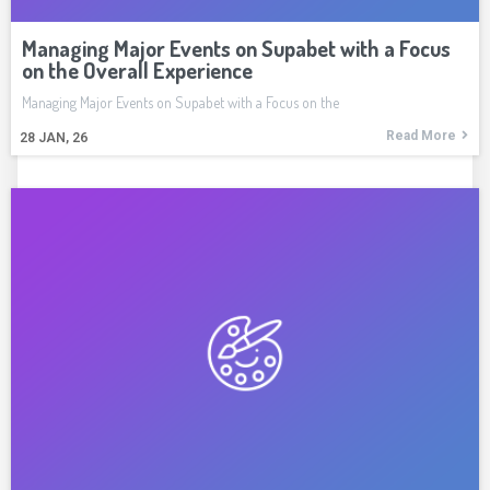
Managing Major Events on Supabet with a Focus
on the Overall Experience
Managing Major Events on Supabet with a Focus on the
Read More
28
JAN, 26