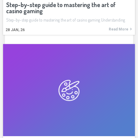
Step-by-step guide to mastering the art of
casino gaming
Step-by-step guide to mastering the art of casino gaming Understanding
Read More
28
JAN, 26